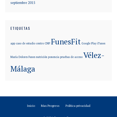
septiembre 2015
ETIQUETAS
FunesFit
app
caso de estudio
centro
CNP
Google Play
iTunes
Vélez-
María Dolores Funes
nutrición
ponencia
pruebas de acceso
Málaga
Inicio
Max Progress
Política privacidad